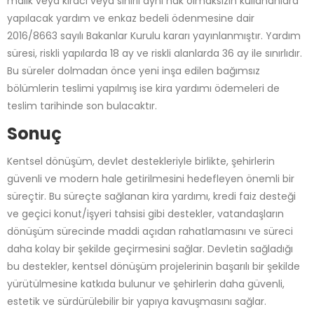
malik veya kiracı veya sınırlı ayni hak olmaksızın kullananlara
yapılacak yardım ve enkaz bedeli ödenmesine dair
2016/8663 sayılı Bakanlar Kurulu kararı yayınlanmıştır. Yardım
süresi, riskli yapılarda 18 ay ve riskli alanlarda 36 ay ile sınırlıdır.
Bu süreler dolmadan önce yeni inşa edilen bağımsız
bölümlerin teslimi yapılmış ise kira yardımı ödemeleri de
teslim tarihinde son bulacaktır.
Sonuç
Kentsel dönüşüm, devlet destekleriyle birlikte, şehirlerin
güvenli ve modern hale getirilmesini hedefleyen önemli bir
süreçtir. Bu süreçte sağlanan kira yardımı, kredi faiz desteği
ve geçici konut/işyeri tahsisi gibi destekler, vatandaşların
dönüşüm sürecinde maddi açıdan rahatlamasını ve süreci
daha kolay bir şekilde geçirmesini sağlar. Devletin sağladığı
bu destekler, kentsel dönüşüm projelerinin başarılı bir şekilde
yürütülmesine katkıda bulunur ve şehirlerin daha güvenli,
estetik ve sürdürülebilir bir yapıya kavuşmasını sağlar.